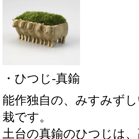
・ひつじ-真鍮
能作独自の、みすみずし
栽です。
土台の真鍮のひつじは、