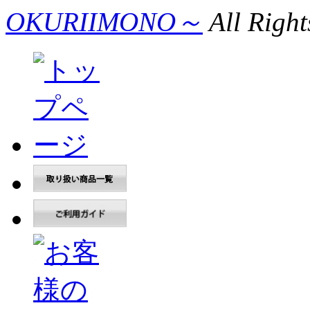
OKURIIMONO～
All Right