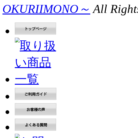
OKURIIMONO～
All Right