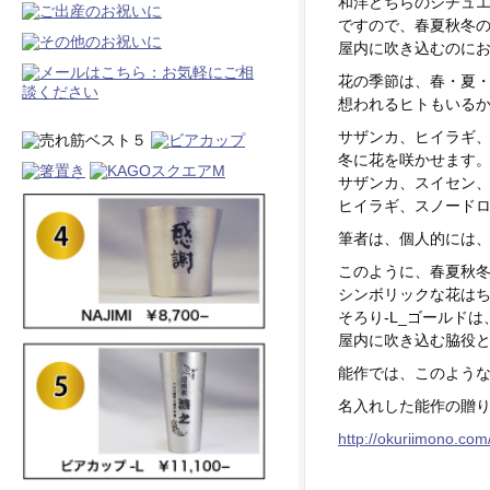
和洋どちらのシチュ
ですので、春夏秋冬
屋内に吹き込むのに
花の季節は、春・夏
想われるヒトもいる
サザンカ、ヒイラギ
冬に花を咲かせます
サザンカ、スイセン
ヒイラギ、スノード
筆者は、個人的には
このように、春夏秋
シンボリックな花は
そろり-L_ゴールド
屋内に吹き込む脇役
能作では、このよう
名入れした能作の贈り
http://okuriimono.com