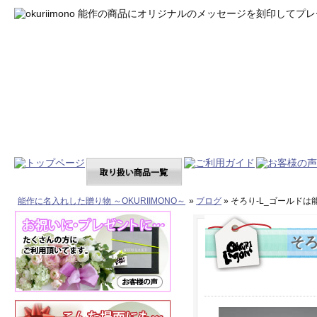
能作に名入れした贈り物 ～OKURIIMONO～
»
ブログ
» そろり-L_ゴールド
そろ