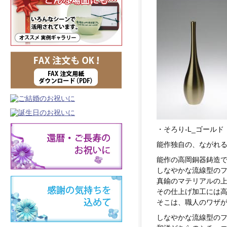
・そろり-L_ゴールド
能作独自の、ながれ
能作の高岡銅器鋳造
しなやかな流線型の
真鍮のマテリアルの
その仕上げ加工には
そこは、職人のワザ
しなやかな流線型の