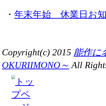
・
年末年始 休業日お知らせ
Copyright(c) 2015
能作に
OKURIIMONO～
All Right