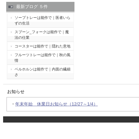
最新ブログ ５件
ソープトレーは能作で｜医者いら
ずの生活
スプーン_フォークは能作で｜魔
法の仕業
コースターは能作で｜隠れた意地
フルーツトレーは能作で｜秋の風
情
ベルホルンは能作で｜内面の繊細
さ
お知らせ
・
年末年始 休業日お知らせ（12/27～1/4）