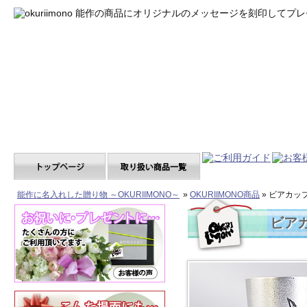
能作に名入れした贈り物 ～OKURIIMONO～
»
OKURIIMONO商品
» ビアカッ
ビア