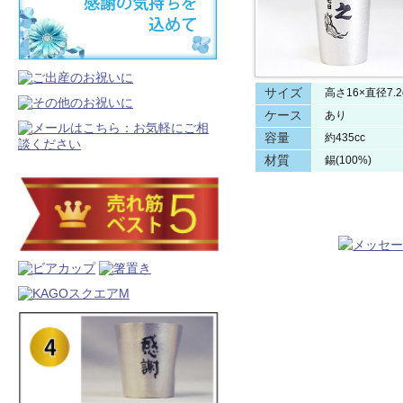
サイズ
高さ16×直径7.2
ケース
あり
容量
約435cc
材質
錫(100%)