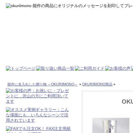
能作に名入れした贈り物 ～OKURIIMONO～
»
OKURIIMONO商品
»
OK