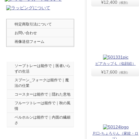
¥12,400
（税別）
特定商取引法について
お問い合わせ
画像送信フォーム
最新ブログ ５件
ビアカップ-L（似顔絵）
ソープトレーは能作で｜医者いら
ずの生活
¥17,600
（税別）
スプーン_フォークは能作で｜魔
法の仕業
コースターは能作で｜隠れた意地
フルーツトレーは能作で｜秋の風
情
ベルホルンは能作で｜内面の繊細
さ
片口-ちょろりん（家紋・ロ
ゴ）