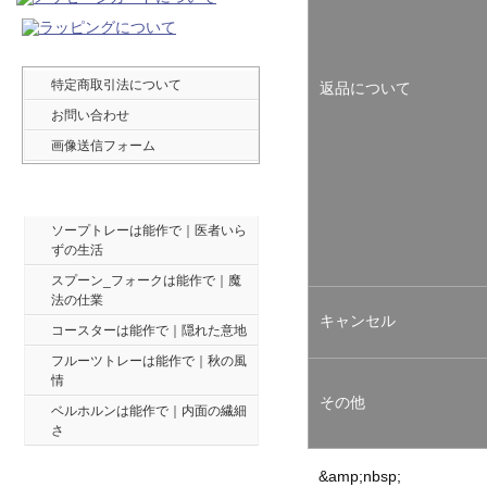
特定商取引法について
返品について
お問い合わせ
画像送信フォーム
最新ブログ ５件
ソープトレーは能作で｜医者いら
ずの生活
スプーン_フォークは能作で｜魔
法の仕業
キャンセル
コースターは能作で｜隠れた意地
フルーツトレーは能作で｜秋の風
情
その他
ベルホルンは能作で｜内面の繊細
さ
&amp;nbsp;