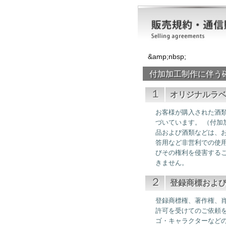
&amp;nbsp;
付加加工制作に伴う
１
オリジナルラ
お客様が購入された酒
づいています。 （付加
品および酒類などは、
答用など非営利での使
びその権利を侵害する
きません。
２
登録商標およ
登録商標権、著作権、
許可を受けてのご依頼
ゴ・キャラクターなど