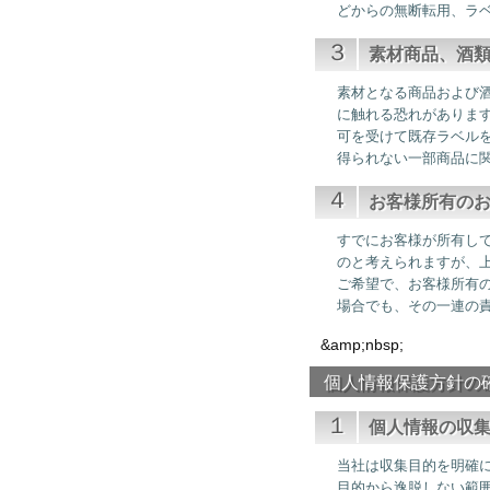
どからの無断転用、ラ
３
素材商品、酒
素材となる商品および
に触れる恐れがありま
可を受けて既存ラベル
得られない一部商品に
４
お客様所有の
すでにお客様が所有し
のと考えられますが、
ご希望で、お客様所有
場合でも、その一連の
&amp;nbsp;
個人情報保護方針の
１
個人情報の収
当社は収集目的を明確
目的から逸脱しない範