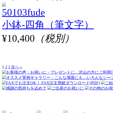
小鉢-四角（筆文字）
¥10,400
（税別）
1
2
3
次へ »