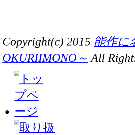
Copyright(c) 2015
能作に
OKURIIMONO～
All Right