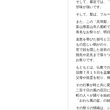
そして、最近では、
甘味が強いです。
そして、梨は、フル
また、この「呉羽梨
富山県富山市八尾町
有名なお祭りが、明
哀愁を帯びた胡弓と
もの悲しい唄がのり
笠で顔を隠した浴衣
指先や足先まで張り
お祭りです。
もともとは、仏教で
旧暦７月１５日を盂
父母や祖霊を祀り、
その行事が時と共に
二百十日の風の厄日
町の人々が踊りを始
「おわら風の盆」の
その祭りの情緒は、