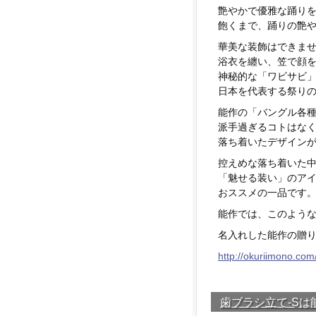
艶やかで優雅な踊り
飽くまで、踊りの艶
華美な装飾はできま
浴衣を纏い、笠で顔
神秘的な「ワビサビ
日本を代表する祭り
能作の「バングル各
派手過ぎるコトはな
落ち着いたデザイン
控えめな落ち着いた
「魅せる装い」のア
おススメの一品です
能作では、このよう
名入れした能作の贈り
http://okuriimono.com
歯ブラシ立て-S