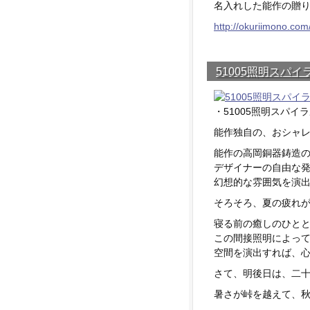
名入れした能作の贈り
http://okuriimono.com
51005照明スパ
・51005照明スパイ
能作独自の、おシャ
能作の高岡銅器鋳造
デザイナーの自由な
幻想的な雰囲気を演
そろそろ、夏の疲れ
寝る前の癒しのひと
この間接照明によっ
空間を演出すれば、
さて、明後日は、二
暑さが峠を越えて、