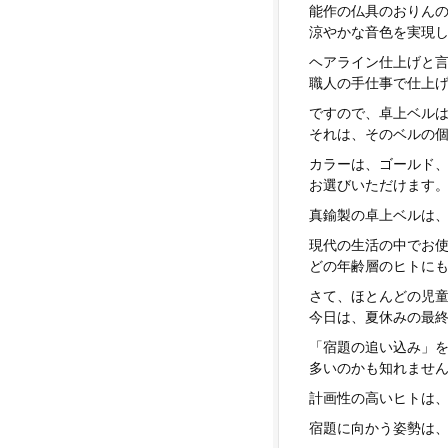
能作の仏具のおりん
涼やかな音色を実現
ヘアライン仕上げと
職人の手仕事で仕上
ですので、卓上ベル
それは、そのベルの
カラーは、ゴールド
お選びいただけます
真鍮製の卓上ベルは
現代の生活の中でお
どの年齢層のヒトに
さて、ほとんどの児
今日は、夏休みの最
「宿題の追い込み」
多いのかも知れませ
計画性の高いヒトは
宿題に向かう姿勢は