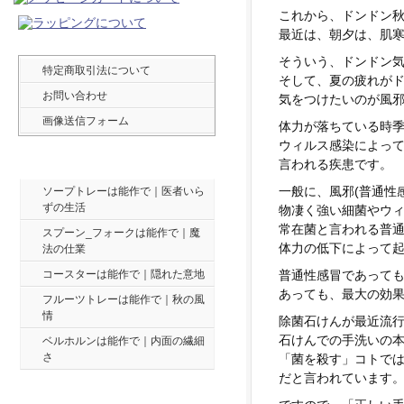
これから、ドンドン
最近は、朝夕は、肌
そういう、ドンドン
特定商取引法について
そして、夏の疲れが
お問い合わせ
気をつけたいのが風
画像送信フォーム
体力が落ちている時
ウィルス感染によって
最新ブログ ５件
言われる疾患です。
一般に、風邪(普通性
ソープトレーは能作で｜医者いら
ずの生活
物凄く強い細菌やウ
常在菌と言われる普
スプーン_フォークは能作で｜魔
体力の低下によって
法の仕業
コースターは能作で｜隠れた意地
普通性感冒であっても
あっても、最大の効
フルーツトレーは能作で｜秋の風
情
除菌石けんが最近流
石けんでの手洗いの
ベルホルンは能作で｜内面の繊細
さ
「菌を殺す」コトで
だと言われています