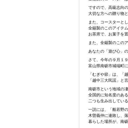
ですので、高級志向
大切な方への贈り物
また、コースターと
全錫製のこのアイテ
お茶席で、お菓子を
また、全錫製のこの
あなたの「遊び心」
さて、今年の９月１
富山県南砺市城端町
「むぎや節」は、「
「越中三大民謡」と
南砺市という地域の
全国的に知名度のあ
二つも生み出してい
一説には、「般若野
木曽義仲に連敗し、
暮らした場所が、南