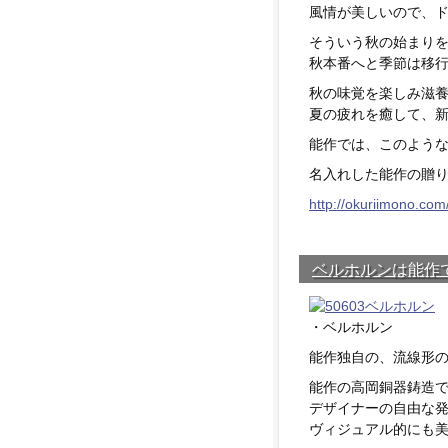
風情が美しいので、
そういう秋の始まり
秋本番へと季節は移
秋の味覚を楽しみ滋
夏の疲れを癒して、
能作では、このよう
名入れした能作の贈り
http://okuriimono.com
ベルホルンは能作
・ベルホルン
能作独自の、流線形
能作の高岡銅器鋳造
デザイナーの自由な
ヴィジュアル的にも