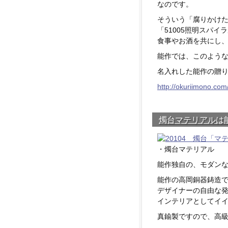
なのです。
そういう「腐りかけ
「51005照明スパ
食事やお酒を共にし
能作では、このよう
名入れした能作の贈り
http://okuriimono.com
燭台マテリアルは
・燭台マテリアル
能作独自の、モダン
能作の高岡銅器鋳造
デザイナーの自由な
インテリアとしてイ
真鍮製ですので、高