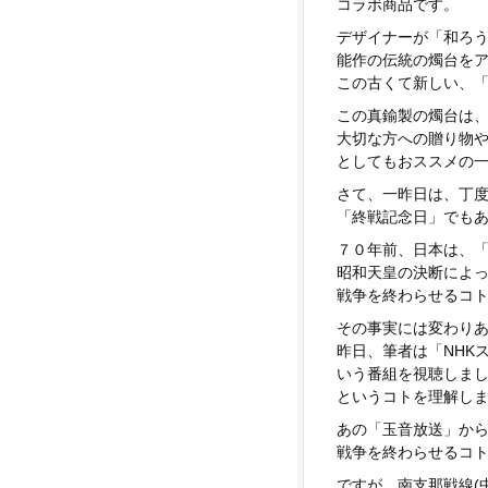
コラボ商品です。
デザイナーが「和ろ
能作の伝統の燭台を
この古くて新しい、
この真鍮製の燭台は
大切な方への贈り物
としてもおススメの
さて、一昨日は、丁
「終戦記念日」でも
７０年前、日本は、
昭和天皇の決断によ
戦争を終わらせるコ
その事実には変わり
昨日、筆者は「NHK
いう番組を視聴しま
というコトを理解し
あの「玉音放送」か
戦争を終わらせるコ
ですが、南支那戦線(