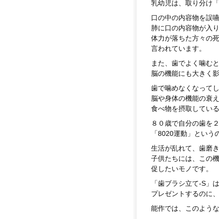
乳幼児は、取り分け
口の中の内容物を誤
肺に口の内容物が入
体力が落ちた方々の
言われています。
また、歯でよく噛む
脳の機能にも大きく
歯で噛めなくなって
脳や身体の機能の衰
食べ物を摂取してい
８０歳で自分の歯を
「8020運動」とい
生活が乱れて、歯磨
子供たちには、この
促したいモノです。
「歯ブラシ立て-S」
プレゼントするのに
能作では、このよう