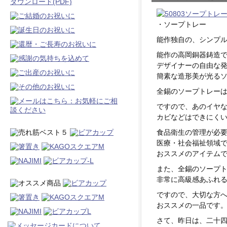
・ソープトレー
能作独自の、シンプ
能作の高岡銅器鋳造
デザイナーの自由な
簡素な造形美が光る
全錫のソープトレー
ですので、あのイヤ
カビなどはできにく
食品衛生の管理が必
医療・社会福祉領域
おススメのアイテム
また、全錫のソープ
非常に高級感あふれ
ですので、大切な方
おススメの一品です
さて、昨日は、二十