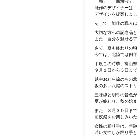
「梅」、「四海波」
能作のデザイナーは
デザインを提案しま
そして、能作の職人
大切な方への記念品
また、自分を魅せる
さて、夏も終わりの
今年は、北陸では例
丁度この時季、富山
９月１日から３日ま
越中おわら節のもの
坂の多い八尾のスト
三味線と胡弓の音色
夏が終わり、秋の始
また、８月３０日ま
前夜祭をお楽しみい
女性の踊り手は、年
若い女性しか踊り手