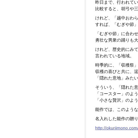
昨日まで、行われて
比較すると、胡弓や
けれど、「越中おわ
すれば、「むぎや節
「むぎや節」に合わ
勇壮な男衆の踊りも
けれど、歴史的にみ
言われている地域。
時季的に、「収穫祭
収穫の喜びと共に、
「隠れた意地」みた
そういう、「隠れた
「コースター」のよ
「小さな贅沢」のよ
能作では、このよう
名入れした能作の贈り
http://okuriimono.com