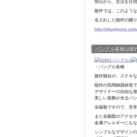
明日から、生活を仕
能作では、このよう
名入れした能作の贈り
http://okuriimono.com
バングル各種は能
・バングル各種
能作独自の、ステキ
能作の高岡銅器鋳造
デザイナーの自由な
美しい装飾が光るバ
全錫製ですので、非
また全錫製のアクセ
金属アレルギーにも
シンプルなデザイン