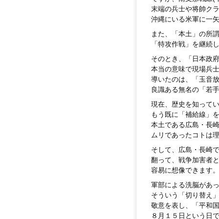
末端の兵士や将帥ク
沖縄にいる米軍に一
また、「本土」の所
「特攻作戦」を継続
そのとき、「日本政
本当の意味で現場兵
導いたのは、「玉音
良識ある無名の「若
現在、歴史を知って
もう既に「補給線」
本土である広島・長
ムリであったコトは
そして、広島・長崎
翻って、戦争加害者
容易に想像できます
軍部による洗脳があ
そういう「切り替え
敬意を表し、「平和
８月１５日という日