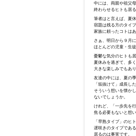
中には、両親や祖父
終わらせるヒトも居
筆者はと言えば、夏
宿題は残る方のタイ
家族に頼ったコトは
さぁ、明日から９月
ほとんどの児童・生
憂鬱な気分のヒトも
夏休みを過ぎて、多
大きな楽しみでもあ
友達の中には、夏の
「垢抜けて」成長し
そういう想いを懐か
ないでしょうか。
けれど、「一歩先を
焦る必要もないと想
「早熟タイプ」のヒ
遅咲きのタイプであ
居るのは事実です。