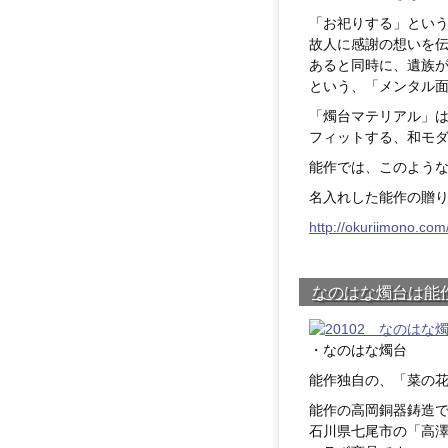
「お祀りする」とい
故人に感謝の想いを
あると同時に、遺族
という、「メンタル
「燭台マテリアル」
フィットする、和モ
能作では、このよう
名入れした能作の贈り
http://okuriimono.com
なのはな燭台は能
・なのはな燭台
能作独自の、「菜の
能作の高岡銅器鋳造
石川県七尾市の「高